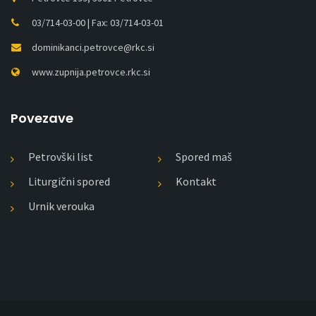
03/714-03-00 | Fax: 03/714-03-01
dominikanci.petrovce@rkc.si
www.zupnija.petrovce.rkc.si
Povezave
Petrovški list
Spored maš
Liturgični spored
Kontakt
Urnik verouka