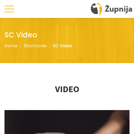
SC Video
Home
Shortcode
SC Video
VIDEO