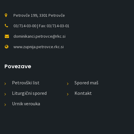
Petrovče 199, 3301 Petrovče
03/714-03-00 | Fax: 03/714-03-01
dominikanci.petrovce@rkc.si
www.zupnija.petrovce.rkc.si
Povezave
Petrovški list
Spored maš
Liturgični spored
Kontakt
Urnik verouka