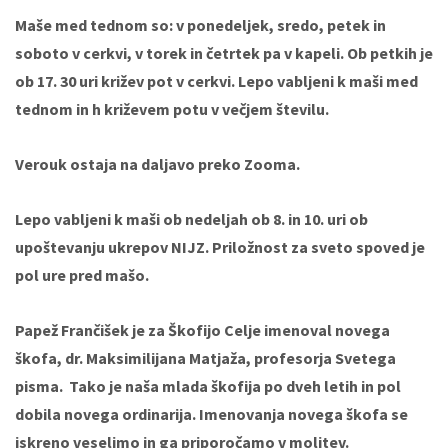
Maše med tednom so: v ponedeljek, sredo, petek in
soboto v cerkvi, v torek in četrtek pa v kapeli. Ob petkih je
ob 17. 30 uri križev pot v cerkvi. Lepo vabljeni k maši med
tednom in h križevem potu v večjem številu.
Verouk ostaja na daljavo preko Zooma.
Lepo vabljeni k maši ob nedeljah ob 8. in 10. uri ob
upoštevanju ukrepov NIJZ. Priložnost za sveto spoved je
pol ure pred mašo.
Papež Frančišek je za Škofijo Celje imenoval novega
škofa, dr. Maksimilijana Matjaža, profesorja Svetega
pisma. Tako je naša mlada škofija po dveh letih in pol
dobila novega ordinarija. Imenovanja novega škofa se
iskreno veselimo in ga priporočamo v molitev.