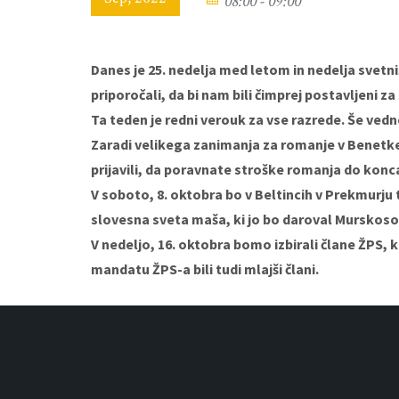
08:00 - 09:00
Danes je 25. nedelja med letom in nedelja svetni
priporočali, da bi nam bili čimprej postavljeni za 
Ta teden je redni verouk za vse razrede. Še vedn
Zaradi velikega zanimanja za romanje v Benetke s
prijavili, da poravnate stroške romanja do konc
V soboto, 8. oktobra bo v Beltincih v Prekmurju 
slovesna sveta maša, ki jo bo daroval Murskoso
V nedeljo, 16. oktobra bomo izbirali člane ŽPS, 
mandatu ŽPS-a bili tudi mlajši člani.