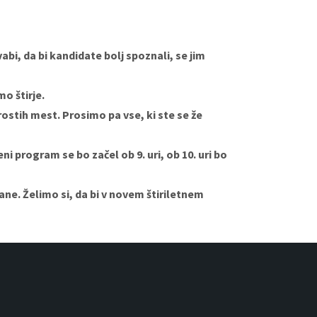
bi, da bi kandidate bolj spoznali, se jim
o štirje.
ostih mest. Prosimo pa vse, ki ste se že
i program se bo začel ob 9. uri, ob 10. uri bo
ane. Želimo si, da bi v novem štiriletnem