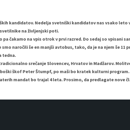
ških kandidatov. Nedelja svetniški kandidatov nas vsako leto va
svetilnike na življenjski poti.
o pa čakamo na vpis otrok v prvi razred. Do sedaj so vpisani sam
mo naročili še en manjši avtobus, tako, da je na njem še 11 pr
a tedna.
tradicionalno srečanje Slovencev, Hrvatov in Madžarov. Molitven
boški škof Peter Štumpf, po maši bo kratek kulturni program.
katerih mandat bo trajal 4 leta. Prosimo, da predlagate nove čl