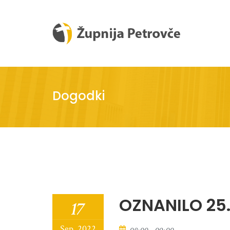
Dogodki
OZNANILO 25
17
Sep, 2022