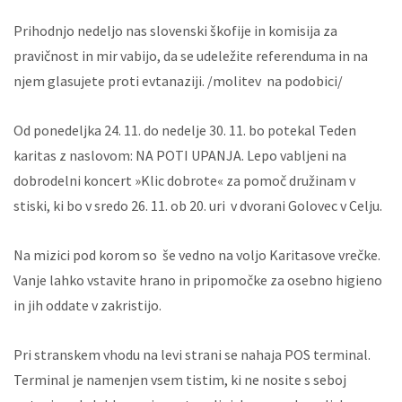
Prihodnjo nedeljo nas slovenski škofije in komisija za
pravičnost in mir vabijo, da se udeležite referenduma in na
njem glasujete proti evtanaziji. /molitev na podobici/
Od ponedeljka 24. 11. do nedelje 30. 11. bo potekal Teden
karitas z naslovom: NA POTI UPANJA. Lepo vabljeni na
dobrodelni koncert »Klic dobrote« za pomoč družinam v
stiski, ki bo v sredo 26. 11. ob 20. uri v dvorani Golovec v Celju.
Na mizici pod korom so še vedno na voljo Karitasove vrečke.
Vanje lahko vstavite hrano in pripomočke za osebno higieno
in jih oddate v zakristijo.
Pri stranskem vhodu na levi strani se nahaja POS terminal.
Terminal je namenjen vsem tistim, ki ne nosite s seboj