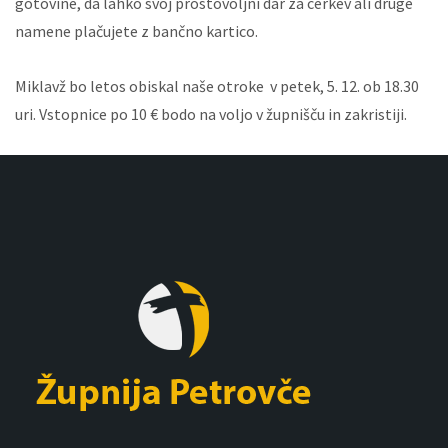
gotovine, da lahko svoj prostovoljni dar za cerkev ali druge
namene plačujete z bančno kartico.
Miklavž bo letos obiskal naše otroke v petek, 5. 12. ob 18.30
uri. Vstopnice po 10 € bodo na voljo v župnišču in zakristiji.