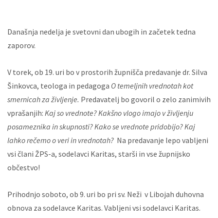
Današnja nedelja je svetovni dan ubogih in začetek tedna
zaporov.
V torek, ob 19. uri bo v prostorih župnišča predavanje dr. Silva
Šinkovca, teologa in pedagoga
O temeljnih vrednotah kot
smernicah za življenje.
Predavatelj bo govoril o zelo zanimivih
vprašanjih:
Kaj so vrednote? Kakšno vlogo imajo v življenju
posameznika in skupnosti? Kako se vrednote pridobijo? Kaj
lahko rečemo o veri in vrednotah?
Na predavanje lepo vabljeni
vsi člani ŽPS-a, sodelavci Karitas, starši in vse župnijsko
občestvo!
Prihodnjo soboto, ob 9. uri bo pri sv. Neži v Libojah duhovna
obnova za sodelavce Karitas. Vabljeni vsi sodelavci Karitas.