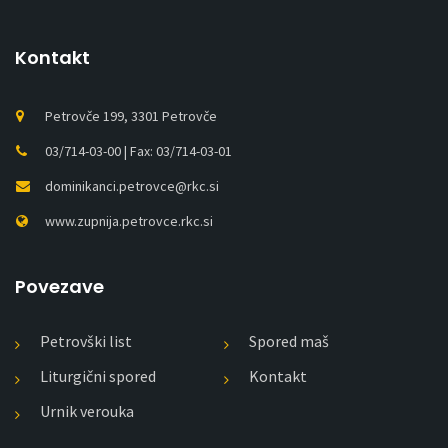
Kontakt
Petrovče 199, 3301 Petrovče
03/714-03-00 | Fax: 03/714-03-01
dominikanci.petrovce@rkc.si
www.zupnija.petrovce.rkc.si
Povezave
Petrovški list
Spored maš
Liturgični spored
Kontakt
Urnik verouka