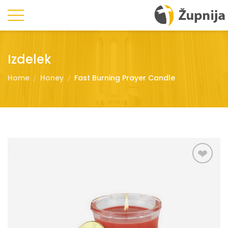
Izdelek
Home
Honey
Fast Burning Prayer Candle