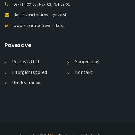
03/714-03-00 | Fax: 03/714-03-01
dominikanci.petrovce@rkc.si
www.zupnija.petrovce.rkc.si
Povezave
Petrovški list
Spored maš
Liturgični spored
Kontakt
Urnik verouka