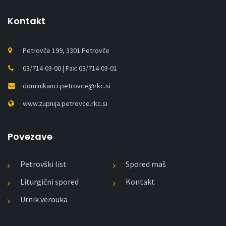
Kontakt
Petrovče 199, 3301 Petrovče
03/714-03-00 | Fax: 03/714-03-01
dominikanci.petrovce@rkc.si
www.zupnija.petrovce.rkc.si
Povezave
Petrovški list
Spored maš
Liturgični spored
Kontakt
Urnik verouka