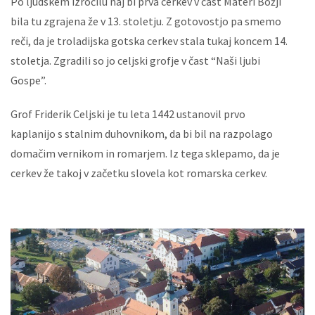
Po ljudskem izročilu naj bi prva cerkev v čast Materi Božji
bila tu zgrajena že v 13. stoletju. Z gotovostjo pa smemo
reči, da je troladijska gotska cerkev stala tukaj koncem 14.
stoletja. Zgradili so jo celjski grofje v čast “Naši ljubi
Gospe”.
Grof Friderik Celjski je tu leta 1442 ustanovil prvo
kaplanijo s stalnim duhovnikom, da bi bil na razpolago
domačim vernikom in romarjem. Iz tega sklepamo, da je
cerkev že takoj v začetku slovela kot romarska cerkev.