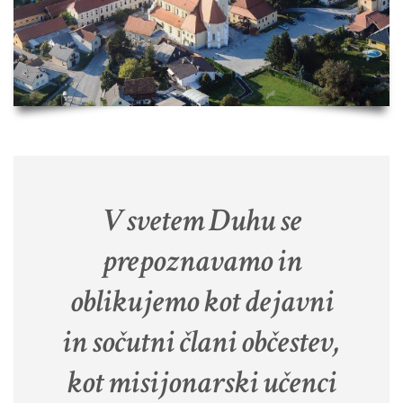
V svetem Duhu se
prepoznavamo in
oblikujemo kot dejavni
in sočutni člani občestev,
kot misijonarski učenci