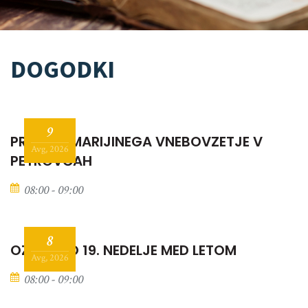
DOGODKI
9
PRAZNIK MARIJINEGA VNEBOVZETJE V
Avg, 2026
PETROVČAH
08:00 - 09:00
8
OZNANILO 19. NEDELJE MED LETOM
Avg, 2026
08:00 - 09:00