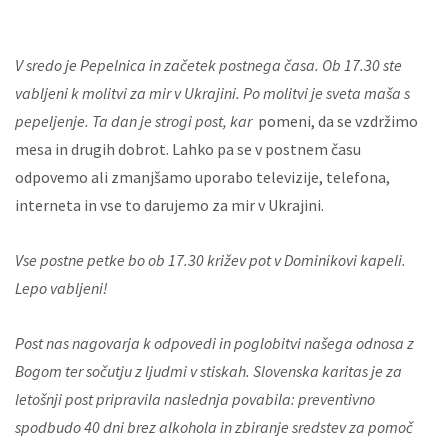
V sredo je Pepelnica in začetek postnega časa. Ob 17.30 ste
vabljeni k molitvi za mir v Ukrajini. Po molitvi je sveta maša s
pepeljenje. Ta dan je strogi post, kar
pomeni, da se vzdržimo
mesa in drugih dobrot. Lahko pa se v postnem času
odpovemo ali zmanjšamo uporabo televizije, telefona,
interneta in vse to darujemo za mir v Ukrajini.
Vse postne petke bo ob 17.30 križev pot v Dominikovi kapeli.
Lepo vabljeni!
Post nas nagovarja k odpovedi in poglobitvi našega odnosa z
Bogom ter sočutju z ljudmi v stiskah. Slovenska karitas je za
letošnji post pripravila naslednja povabila: preventivno
spodbudo 40 dni brez alkohola in zbiranje sredstev za pomoč