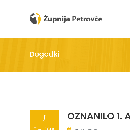
Dogodki
OZNANILO 1. 
1
Dec, 2018