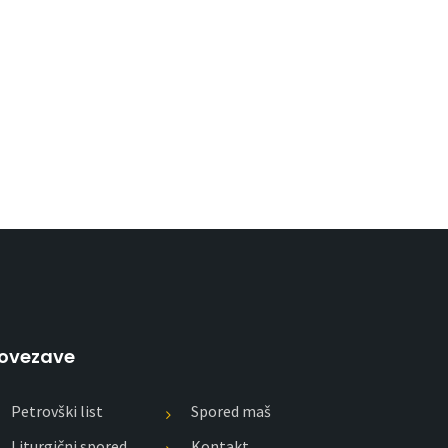
ovezave
Petrovški list
Spored maš
Liturgični spored
Kontakt