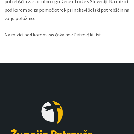
potrebščin za socialno ogrožene otroke v Sloveniji. Na mizici
pod korom so za pomoč otrok pri nabavi šolski potrebščin na
voljo položnice.
Na mizici pod korom vas čaka nov Petrovški list.