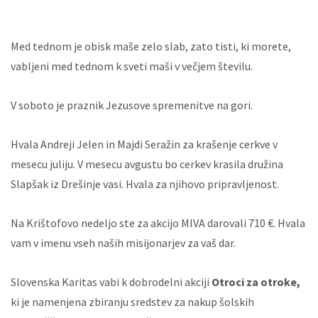
Med tednom je obisk maše zelo slab, zato tisti, ki morete,
vabljeni med tednom k sveti maši v večjem številu.
V soboto je praznik Jezusove spremenitve na gori.
Hvala Andreji Jelen in Majdi Seražin za krašenje cerkve v
mesecu juliju. V mesecu avgustu bo cerkev krasila družina
Slapšak iz Drešinje vasi. Hvala za njihovo pripravljenost.
Na Krištofovo nedeljo ste za akcijo MIVA darovali 710 €. Hvala
vam v imenu vseh naših misijonarjev za vaš dar.
Slovenska Karitas vabi k dobrodelni akciji
Otroci za otroke,
ki je namenjena zbiranju sredstev za nakup šolskih