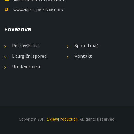
www.zupnija.petrovce.rkc.si
Povezave
Petrovški list
Spored maš
Liturgični spored
Kontakt
Urnik verouka
Copyright 2017
QViewProduction
. All Rights Reserved.