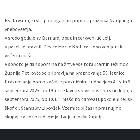
Hvala vsem, ki ste pomagali pri pripravi praznika Marijinega
vnebovzetja.
V sredo goduje sv. Bernard, opat in cerkveni učitelj.
V petek je praznik Device Marije Kraljice. Lepo vabljeni k
večerni maši.
V soboto je dan spomina na žrtve vse totalitarnih režimov.
Župnija Petrovče se pripravlja na praznovanje 50. letnice.
Praznovanje bomo začeli z prazničnim tridnevjem 4., 5. in 6.
septembra 2025, ob 19. uri. Glavna slovesnost bo v nedeljo, 7.
septembra 2025, ob 10. uri. Mašo bo daroval upokojeni celjski
škof dr. Stanislav Lipovšek. Vzemite si čas in praznujmo
skupaj, saj je to tudi moja, tvoja in naša župnija.