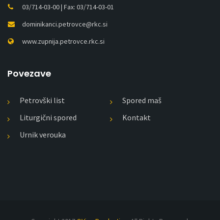
03/714-03-00 | Fax: 03/714-03-01
dominikanci.petrovce@rkc.si
www.zupnija.petrovce.rkc.si
Povezave
Petrovški list
Spored maš
Liturgični spored
Kontakt
Urnik verouka