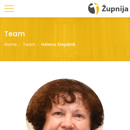
Team
Home
Team
Helena Stepišnik