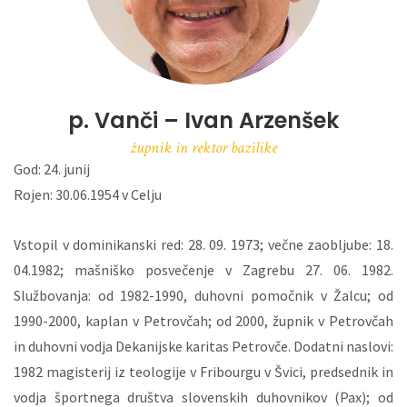
p. Vanči – Ivan Arzenšek
župnik in rektor bazilike
God: 24. junij
Rojen: 30.06.1954 v Celju
Vstopil v dominikanski red: 28. 09. 1973; večne zaobljube: 18.
04.1982; mašniško posvečenje v Zagrebu 27. 06. 1982.
Službovanja: od 1982-1990, duhovni pomočnik v Žalcu; od
1990-2000, kaplan v Petrovčah; od 2000, župnik v Petrovčah
in duhovni vodja Dekanijske karitas Petrovče. Dodatni naslovi:
1982 magisterij iz teologije v Fribourgu v Švici, predsednik in
vodja športnega društva slovenskih duhovnikov (Pax); od