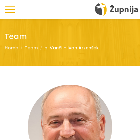
Team
Home
Team
p. Vanči – Ivan Arzenšek